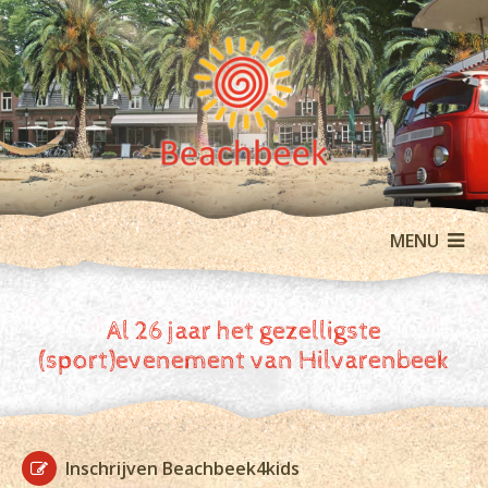
MENU
Al 26 jaar het gezelligste
(sport)evenement van Hilvarenbeek
Inschrijven Beachbeek4kids