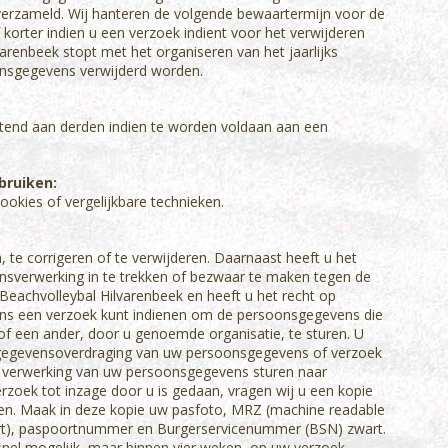
erzameld. Wij hanteren de volgende bewaartermijn voor de
orter indien u een verzoek indient voor het verwijderen
arenbeek stopt met het organiseren van het jaarlijks
onsgegevens verwijderd worden.
luitend aan derden indien te worden voldaan aan een
bruiken:
ookies of vergelijkbare technieken.
 te corrigeren of te verwijderen. Daarnaast heeft u het
sverwerking in te trekken of bezwaar te maken tegen de
eachvolleybal Hilvarenbeek en heeft u het recht op
ons een verzoek kunt indienen om de persoonsgegevens die
of een ander, door u genoemde organisatie, te sturen. U
g, gegevensoverdraging van uw persoonsgegevens of verzoek
e verwerking van uw persoonsgegevens sturen naar
erzoek tot inzage door u is gedaan, vragen wij u een kopie
ren. Maak in deze kopie uw pasfoto, MRZ (machine readable
t), paspoortnummer en Burgerservicenummer (BSN) zwart.
snel mogelijk, maar binnen vier weken, op uw verzoek.