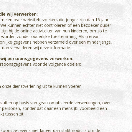
ie wij verwerken:
amelen over websitebezoekers die jonger zijn dan 16 jaar.
We kunnen echter niet controleren of een bezoeker ouder
ijn bij de online activiteiten van hun kinderen, om zo te
worden zonder ouderlijke toestemming. Als u ervan
oonlijke gegevens hebben verzameld over een minderjarige,
dan verwijderen wij deze informatie.
g wij persoonsgegevens verwerken:
persoonsgegevens voor de volgende doelen:
m onze dienstverlening uit te kunnen voeren.
sluiten op basis van geautomatiseerde verwerkingen, over
r personen, zonder dat daar een mens (bijvoorbeeld een
) tussen zit.
rsoonsgegevens niet langer dan strikt nodig is om de