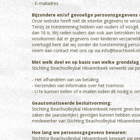
- E-mailadres
Bijzondere en/of gevoelige persoonsgegevens d
Onze website heeft niet de intentie gegevens te verz
Tenzij ze toestemming hebben van ouders of voogd. 
dan 16 is. Wij raden ouders dan ook aan betrokken te z
voorkomen dat er gegevens over kinderen verzameld 
overtuigd bent dat wij zonder die toestemming pers
neem dan contact met ons op via info@beachbeek.nl, 
Met welk doel en op basis van welke grondsla
Stichting Beachvolleybal Hilvarenbeek verwerkt uw 
- Het afhandelen van uw betaling.
- Verzenden van informatie over het toernooi.
- U te kunnen bellen of e-mailen indien dit nodig is o
Geautomatiseerde besluitvorming:
Stichting Beachvolleybal Hilvarenbeek neemt geen be
zaken die (aanzienlijke) gevolgen kunnen hebben voo
medewerker van Stichting Beachvolleybal Hilvarenbeek
Hoe lang we persoonsgegevens bewaren:
Stichting Beachvolleybal Hilvarenbeek bewaart uw pe