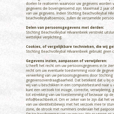
doelen te realiseren waarvoor uw gegevens worden v
gegevens die bovengenoemd zijn: Maximaal 2 jaar of k
van uw gegevens. Indien Stichting Beachvolleybal Hilv
beachvolleybaltoernooi, zullen de verzamelde perso
Delen van persoonsgegevens met derden:
Stichting Beachvolleybal Hilvarenbeek verstrekt uits
wettelijke verplichting.
Cookies, of vergelijkbare technieken, die wij ge
Stichting Beachvolleybal Hilvarenbeek gebruikt geen c
Gegevens inzien, aanpassen of verwijderen:
U heeft het recht om uw persoonsgegevens in te zien,
recht om uw eventuele toestemming voor de gegeven
verwerking van uw persoonsgegevens door Stichting B
gegevensoverdraagbaarheid. Dat betekent dat u bij 
wij van u beschikken in een computerbestand naar u 
kunt een verzoek tot inzage, correctie, verwijderin
tot intrekking van uw toestemming of bezwaar op d
info@beachbeek.nl. Om er zeker van te zijn dat het v
van uw identiteitsbewijs met het verzoek mee te stu
zone, de strook met nummers onderaan het paspoor
Dit ter bescherming van uw privacy. We reageren zo 